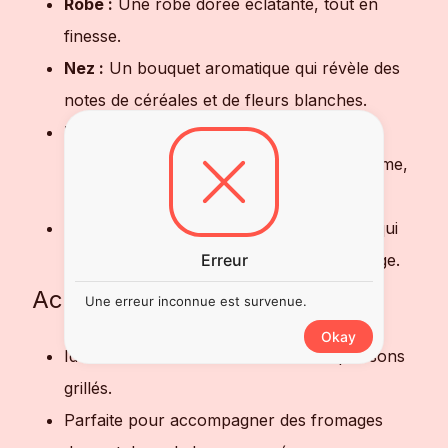
Robe :
Une robe dorée éclatante, tout en
finesse.
Nez :
Un bouquet aromatique qui révèle des
notes de céréales et de fleurs blanches.
Bouche :
En bouche, elle offre une belle
harmonie entre douceur et légère amertume,
avec des saveurs maltées bien présentes.
Finale :
Une finale fraîche et aromatique qui
donne envie de savourer encore davantage.
Erreur
Accords Mets et Bières
Une erreur inconnue est survenue.
Okay
Idéale avec des fruits de mer et des poissons
grillés.
Parfaite pour accompagner des fromages