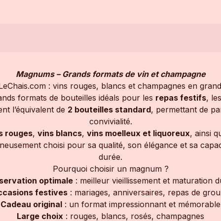
Magnums – Grands formats de vin et champagne
Chais.com : vins rouges, blancs et champagnes en grands 
ands formats de bouteilles idéals pour les
repas festifs
, le
nt l’équivalent de
2 bouteilles standard
, permettant de pa
convivialité.
s rouges
,
vins blancs
,
vins moelleux et liquoreux
, ainsi 
eusement choisi pour sa qualité, son élégance et sa capaci
durée.
Pourquoi choisir un magnum ?
servation optimale
: meilleur vieillissement et maturation d
casions festives
: mariages, anniversaires, repas de gro
Cadeau original
: un format impressionnant et mémorable
Large choix
: rouges, blancs, rosés, champagnes