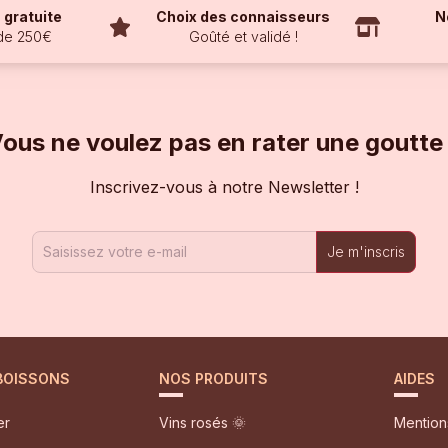
 gratuite
Choix des connaisseurs
N
 de 250€
Goûté et validé !
ous ne voulez pas en rater une goutte
Inscrivez-vous à notre Newsletter !
Je m'inscris
 BOISSONS
NOS PRODUITS
AIDES
er
Vins rosés 🌞
Mention