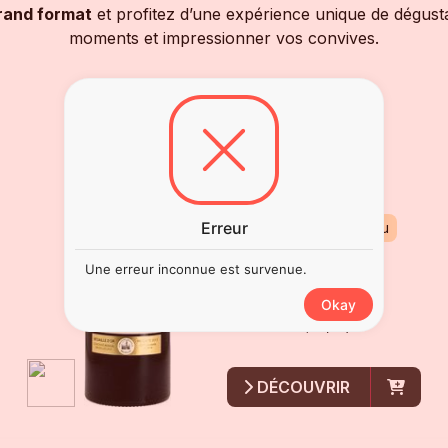
rand format
et profitez d’une expérience unique de dégus
moments et impressionner vos convives.
MAGNUM CLOS DES
MENUTS
2019
Erreur
Saint-Emilion Grand Cru
Disponible
Une erreur inconnue est survenue.
39
€
00
Okay
bouteille
de
1,5 l (vin)
DÉCOUVRIR