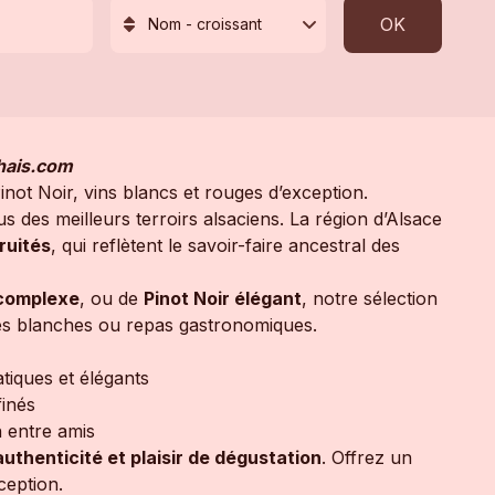
OK
Nom - croissant
Chais.com
not Noir, vins blancs et rouges d’exception.
us des meilleurs terroirs alsaciens. La région d’Alsace
ruités
, qui reflètent le savoir-faire ancestral des
 complexe
, ou de
Pinot Noir élégant
, notre sélection
des blanches ou repas gastronomiques.
atiques et élégants
finés
n entre amis
authenticité et plaisir de dégustation
. Offrez un
ception.