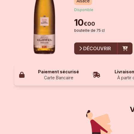
Alsace
Disponible
10
€
00
bouteille
de
75 cl
DÉCOUVRIR
Paiement sécurisé
Livraison
Carte Bancaire
À partir
V