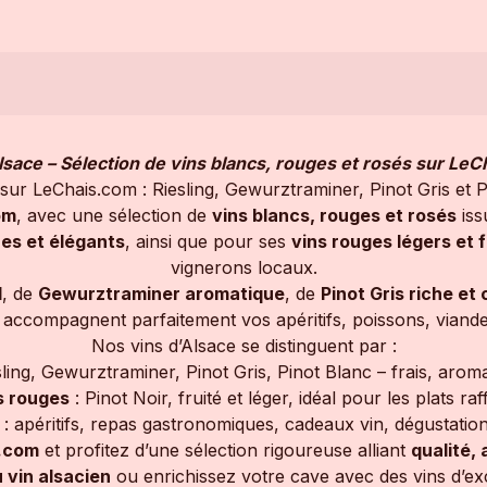
lsace – Sélection de vins blancs, rouges et rosés sur Le
sur LeChais.com : Riesling, Gewurztraminer, Pinot Gris et Pi
om
, avec une sélection de
vins blancs, rouges et rosés
iss
es et élégants
, ainsi que pour ses
vins rouges légers et f
vignerons locaux.
l
, de
Gewurztraminer aromatique
, de
Pinot Gris riche et
ns accompagnent parfaitement vos apéritifs, poissons, vian
Nos vins d’Alsace se distinguent par :
sling, Gewurztraminer, Pinot Gris, Pinot Blanc – frais, arom
s rouges
: Pinot Noir, fruité et léger, idéal pour les plats raf
: apéritifs, repas gastronomiques, cadeaux vin, dégustatio
.com
et profitez d’une sélection rigoureuse alliant
qualité, 
 vin alsacien
ou enrichissez votre cave avec des vins d’ex