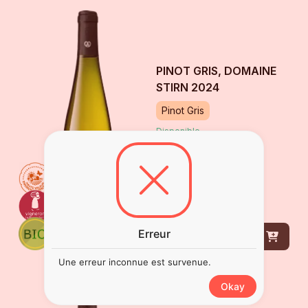
PINOT GRIS, DOMAINE
STIRN
2024
Pinot Gris
Disponible
10
€
00
bouteille
de
75 cl
Erreur
DÉCOUVRIR
Une erreur inconnue est survenue.
Okay