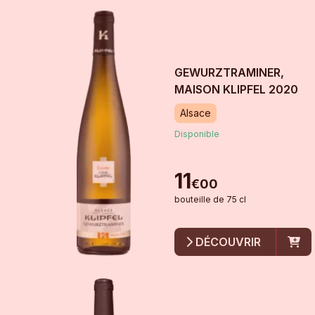
GEWURZTRAMINER,
MAISON KLIPFEL
2020
Alsace
Disponible
11
€
00
bouteille
de
75 cl
DÉCOUVRIR