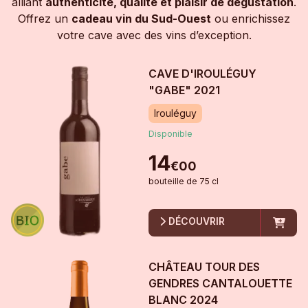
alliant
authenticité, qualité et plaisir de dégustation
.
Offrez un
cadeau vin du Sud-Ouest
ou enrichissez
votre cave avec des vins d’exception.
CAVE D'IROULÉGUY
"GABE"
2021
Irouléguy
Disponible
14
€
00
bouteille
de
75 cl
DÉCOUVRIR
CHÂTEAU TOUR DES
GENDRES CANTALOUETTE
BLANC
2024