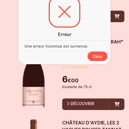
DÉCOUVRIR
Erreur
CHÂTEAU D'AYDIE,
ARAMIS "TANNAT SYRAH"
Une erreur inconnue est survenue.
2018
Okay
Vin de France
Sur commande
6
€
00
bouteille
de
75 cl
DÉCOUVRIR
CHÂTEAU D'AYDIE, LES 2