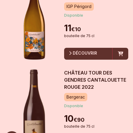
IGP Périgord
Disponible
11
€
10
bouteille
de
75 cl
DÉCOUVRIR
CHÂTEAU TOUR DES
GENDRES CANTALOUETTE
ROUGE
2022
Bergerac
Disponible
10
€
90
bouteille
de
75 cl