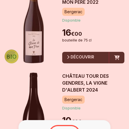
MON PÈRE
2022
Bergerac
Disponible
16
€
00
bouteille
de
75 cl
DÉCOUVRIR
CHÂTEAU TOUR DES
GENDRES, LA VIGNE
D'ALBERT
2024
Bergerac
Disponible
10
€
90
bouteille
de
75 cl