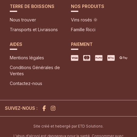
TERRE DE BOISSONS
NOS PRODUITS
Nous trouver
Vins rosés 🌞
Transports et Livraisons
Famille Ricci
AIDES
PAIEMENT
Mentions légales
Conditions Générales de
Ventes
Contactez-nous
SUIVEZ-NOUS :
l'agence de création de site inter
Site créé et hebergé par
ETD Solutions.
L'abus d'alcool est dangereux pour la santé. Consommer avec