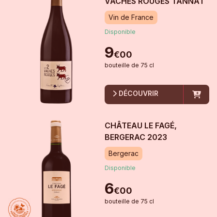
VACHES ROUGES TANNAT
Vin de France
Disponible
9
€
00
bouteille
de
75 cl
DÉCOUVRIR
CHÂTEAU LE FAGÉ,
BERGERAC
2023
Bergerac
Disponible
6
€
00
bouteille
de
75 cl