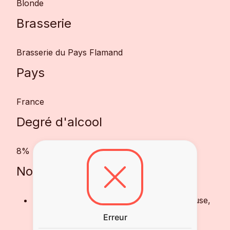
Blonde
Brasserie
Brasserie du Pays Flamand
Pays
France
Degré d'alcool
8%
Notes de dégustation
Robe :
Une belle couleur dorée et lumineuse,
surmontée d'une mousse crémeuse.
Erreur