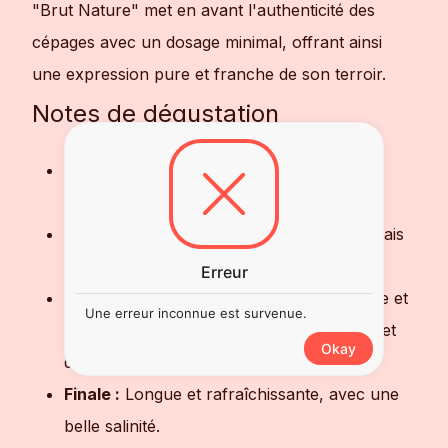
"Brut Nature" met en avant l'authenticité des
cépages avec un dosage minimal, offrant ainsi
une expression pure et franche de son terroir.
Notes de dégustation
Robe :
Fine et lumineuse, une belle
effervescence se dégage à la surface.
Nez :
Élégant avec des arômes de fruits frais
et des notes florales délicates.
Erreur
Bouche :
En attaque, elle se révèle fraîche et
Une erreur inconnue est survenue.
croquante, révélant des notes d'agrumes et
Okay
de brioche.
Finale :
Longue et rafraîchissante, avec une
belle salinité.