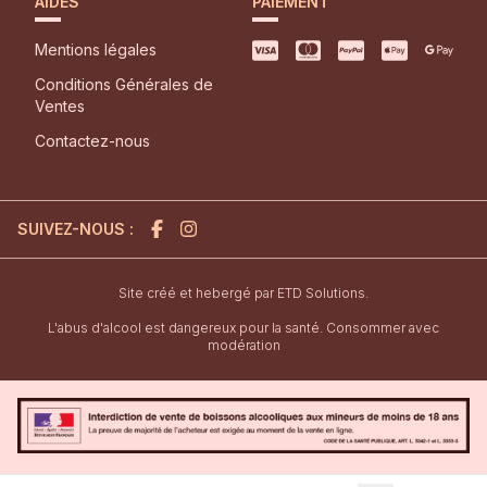
AIDES
PAIEMENT
Mentions légales
Conditions Générales de
Ventes
Contactez-nous
SUIVEZ-NOUS :
l'agence de création de site inter
Site créé et hebergé par
ETD Solutions.
L'abus d'alcool est dangereux pour la santé. Consommer avec
modération