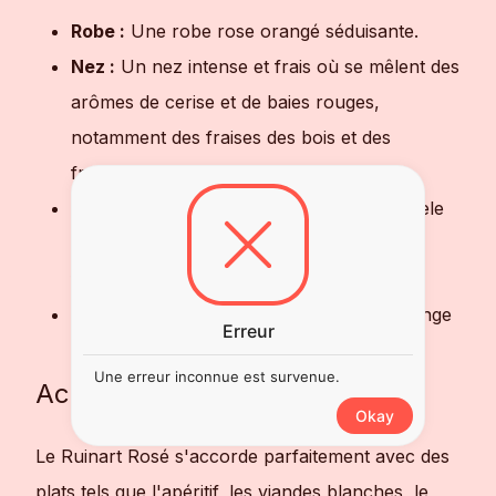
Robe :
Une robe rose orangé séduisante.
Nez :
Un nez intense et frais où se mêlent des
arômes de cerise et de baies rouges,
notamment des fraises des bois et des
framboises.
Bouche :
Équilibrée et fraîche, elle se révèle
souple, ronde et soyeuse, avec des notes
fruitées et gourmandes.
Finale :
Une finale harmonieuse qui prolonge
Erreur
le plaisir.
Une erreur inconnue est survenue.
Accords Mets et Vins
Okay
Le Ruinart Rosé s'accorde parfaitement avec des
plats tels que l'apéritif, les viandes blanches, le