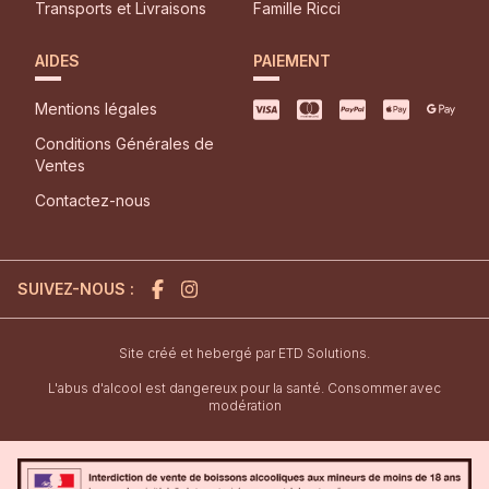
Transports et Livraisons
Famille Ricci
AIDES
PAIEMENT
Mentions légales
Conditions Générales de
Ventes
Contactez-nous
SUIVEZ-NOUS :
l'agence de création de site inter
Site créé et hebergé par
ETD Solutions.
L'abus d'alcool est dangereux pour la santé. Consommer avec
modération