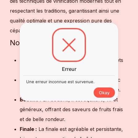
des techniques de vinification modernes tout en
respectant les traditions, garantissant ainsi une
qualité optimale et une expression pure des
cépages.
Notes de dégustation
Robe :
Sa couleur est claire avec des reflets
Erreur
dorés.
Nez :
Le bouquet aromatique est frais avec
Une erreur inconnue est survenue.
des notes d'agrumes et une touche florale.
Okay
Bouche :
En bouche, il est équilibré, vif et
généreux, offrant des saveurs de fruits frais
et de belle rondeur.
Finale :
La finale est agréable et persistante,