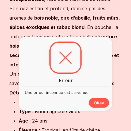
Son nez est fin et profond, dominé par des
arômes de
bois noble, cire d’abeille, fruits mûrs,
épices exotiques et tabac blond
. En bouche, la
texture est soyeuse, offrant une belle
structure
boisée
, avec des
nuances de caramel, fruits
secs, et vanille épicée
. La finale est
élégante et
interminable
.
Un rhum
haut de gamme
, idéal à offrir ou à
Erreur
savourer pour marquer les plus beaux instants.
Détails techniques
:
Une erreur inconnue est survenue.
Origine
: Guadeloupe
Okay
Type
: Rhum agricole vieux
Âge
: 24 ans
Élevage
: Tropical, en fûts de chêne