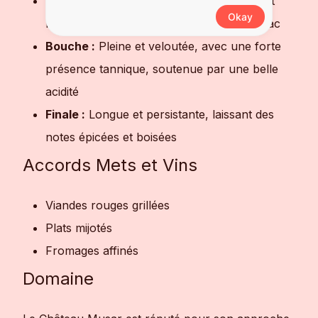
Nez :
Un bouquet riche de fruits rouges et
Okay
noirs, nuances d'épices, de cuir et de tabac
Bouche :
Pleine et veloutée, avec une forte
présence tannique, soutenue par une belle
acidité
Finale :
Longue et persistante, laissant des
notes épicées et boisées
Accords Mets et Vins
Viandes rouges grillées
Plats mijotés
Fromages affinés
Domaine