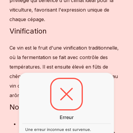
privilégié qui bénéfice d'un climat idéal pour la
viticulture, favorisant l'expression unique de
chaque cépage.
Vinification
Ce vin est le fruit d'une vinification traditionnelle,
où la fermentation se fait avec contrôle des
températures. Il est ensuite élevé en fûts de
chêne pendant plusieurs années, permettant au
vin de se complexifier et d'approfondir ses
arômes.
Notes de dégustation
Erreur
Robe :
Rouge profond et intense
Une erreur inconnue est survenue.