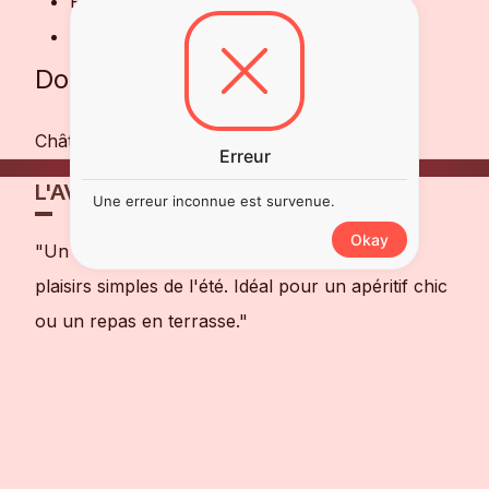
Poissons grillés ou en papillotes
Grillades
Domaine
Château des Demoiselles
Erreur
L'AVIS DE NOTRE SOMMELIER
Une erreur inconnue est survenue.
Okay
"Un rosé raffiné et expressif qui évoque les
plaisirs simples de l'été. Idéal pour un apéritif chic
ou un repas en terrasse."