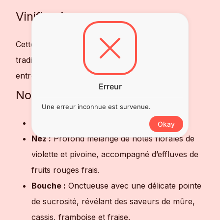
Vinification
Cette cuvée est réalisée selon la méthode
traditionnelle, offrant ainsi un équilibre parfait
entre effervescence et caractère.
Erreur
Notes de dégustation
Une erreur inconnue est survenue.
Robe :
Rubis brillant
Okay
Nez :
Profond mélange de notes florales de
violette et pivoine, accompagné d’effluves de
fruits rouges frais.
Bouche :
Onctueuse avec une délicate pointe
de sucrosité, révélant des saveurs de mûre,
cassis, framboise et fraise.