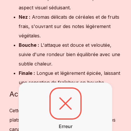
aspect visuel séduisant.
Nez :
Aromas délicats de céréales et de fruits
frais, s'ouvrant sur des notes légèrement
végétales.
Bouche :
L'attaque est douce et veloutée,
suivie d'une rondeur bien équilibrée avec une
subtile chaleur.
Finale :
Longue et légèrement épicée, laissant
une sensation de fraîcheur en bouche.
Accords Mets et Vodka
Cette vodka s'accorde parfaitement avec des
plats de fruits de mer, des sushis ou encore des
Erreur
canapés à base de fromage frais. Elle est