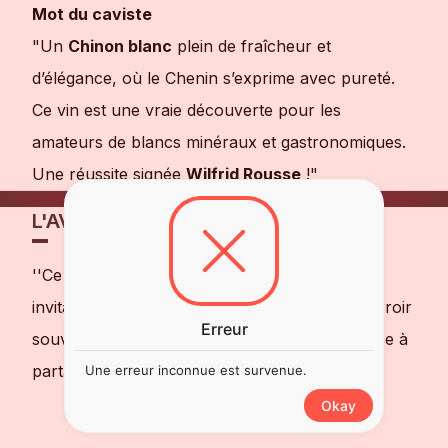
Mot du caviste
"Un
Chinon blanc
plein de fraîcheur et
d’élégance, où le Chenin s’exprime avec pureté.
Ce vin est une vraie découverte pour les
amateurs de blancs minéraux et gastronomiques.
Une réussite signée
Wilfrid Rousse
!"
L'AVIS DE NOTRE SOMMELIER
''Ce Chenin blanc élégant et minéral est une
invitation à découvrir un autre visage de ce terroir
Erreur
souvent associé aux rouges. Une belle surprise à
partager !"
Une erreur inconnue est survenue.
Okay