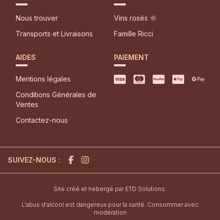
Nous trouver
Vins rosés 🌞
Transports et Livraisons
Famille Ricci
AIDES
PAIEMENT
Mentions légales
Conditions Générales de
Ventes
Contactez-nous
SUIVEZ-NOUS :
l'agence de création de site inter
Site créé et hebergé par
ETD Solutions.
L'abus d'alcool est dangereux pour la santé. Consommer avec
modération