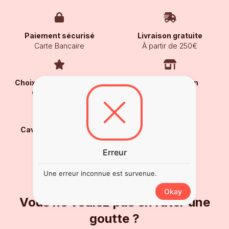
Paiement sécurisé
Livraison gratuite
Carte Bancaire
À partir de 250€
Choix des connaisseurs
Notre sélection
Goûté et validé !
en boutique
Caviste et bar unique
Depuis 2012
Erreur
Une erreur inconnue est survenue.
Okay
Vous ne voulez pas en rater une
goutte ?