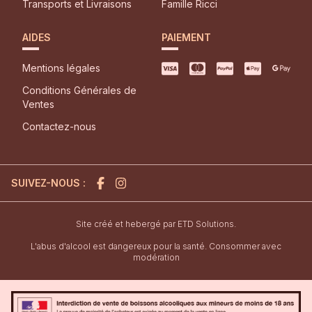
Transports et Livraisons
Famille Ricci
AIDES
PAIEMENT
Mentions légales
Conditions Générales de
Ventes
Contactez-nous
SUIVEZ-NOUS :
l'agence de création de site inter
Site créé et hebergé par
ETD Solutions.
L'abus d'alcool est dangereux pour la santé. Consommer avec
modération