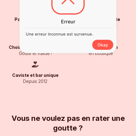
Paiement sécurisé
Livraison gratuite
Erreur
Carte Bancaire
À partir de 250€
Une erreur inconnue est survenue.
Okay
Choix des connaisseurs
Notre sélection
Goûté et validé !
en boutique
Caviste et bar unique
Depuis 2012
Vous ne voulez pas en rater une
goutte ?