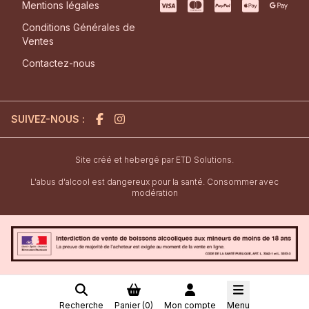
Mentions légales
Conditions Générales de
Ventes
Contactez-nous
SUIVEZ-NOUS :
l'agence de création de site inter
Site créé et hebergé par
ETD Solutions.
L'abus d'alcool est dangereux pour la santé. Consommer avec
modération
Recherche
Panier (
0
)
Mon compte
Menu