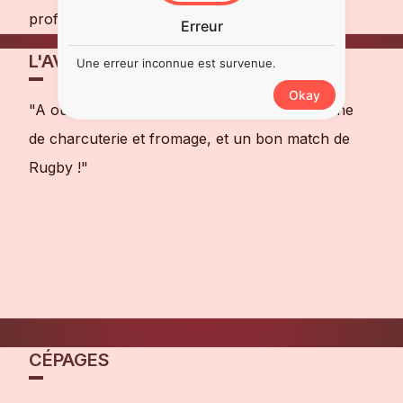
profitant d'un match de Rugby palpitant !
Erreur
L'AVIS DE NOTRE SOMMELIER
Une erreur inconnue est survenue.
Okay
"A ouvrir entre copains avec une belle planche
de charcuterie et fromage, et un bon match de
Rugby !"
CÉPAGES